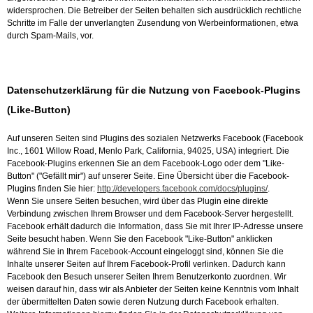
widersprochen. Die Betreiber der Seiten behalten sich ausdrücklich rechtliche
Hallenbelegungsplan
Schritte im Falle der unverlangten Zusendung von Werbeinformationen, etwa
durch Spam-Mails, vor.
Lehrgänge
Datenschutzerklärung für die Nutzung von Facebook-Plugins
Veranstaltungen
(Like-Button)
Anlage
Auf unseren Seiten sind Plugins des sozialen Netzwerks Facebook (Facebook
Inc., 1601 Willow Road, Menlo Park, California, 94025, USA) integriert. Die
Facebook-Plugins erkennen Sie an dem Facebook-Logo oder dem "Like-
Button" ("Gefällt mir") auf unserer Seite. Eine Übersicht über die Facebook-
Verein
Plugins finden Sie hier:
http://developers.facebook.com/docs/plugins/
.
Wenn Sie unsere Seiten besuchen, wird über das Plugin eine direkte
Verbindung zwischen Ihrem Browser und dem Facebook-Server hergestellt.
Stellenanzeigen
Facebook erhält dadurch die Information, dass Sie mit Ihrer IP-Adresse unsere
Seite besucht haben. Wenn Sie den Facebook "Like-Button" anklicken
während Sie in Ihrem Facebook-Account eingeloggt sind, können Sie die
Kontakt
Inhalte unserer Seiten auf Ihrem Facebook-Profil verlinken. Dadurch kann
Facebook den Besuch unserer Seiten Ihrem Benutzerkonto zuordnen. Wir
weisen darauf hin, dass wir als Anbieter der Seiten keine Kenntnis vom Inhalt
Impressum
der übermittelten Daten sowie deren Nutzung durch Facebook erhalten.