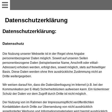
Startseite
Datenschutzerklärung
Datenschutzerklärung:
Home
Datenschutz
Turnier 2026
Die Nutzung unserer Webseite ist in der Regel ohne Angabe
personenbezogener Daten möglich. Soweit auf unseren Seiten
Aktuelle Informationen für
personenbezogene Daten (beispielsweise Name, Anschrift oder eMail-
den Reitbetrieb
Adressen) erhoben werden, erfolgt dies, soweit möglich, stets auf freiwilliger
Basis. Diese Daten werden ohne Ihre ausdrückliche Zustimmung nicht an
Dritte weitergegeben.
Presse /
Veranstaltungsberichte
Wir weisen darauf hin, dass die Datenübertragung im Internet (z.B. bei der
Kommunikation per E-Mail) Sicherheitslücken aufweisen kann. Ein lückenloser
Schutz der Daten vor dem Zugriff durch Dritte ist nicht möglich.
Aktuelles aus dem Verein/
Der Nutzung von im Rahmen der Impressumspflicht veröffentlichten
Trainingstag 2026
Kontaktdaten durch Dritte zur Übersendung von nicht ausdrücklich
angeforderter Werbung und Informationsmaterialien wird hiermit ausdrücklich