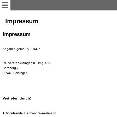
Startseite
Impressum
Home
Impressum
Turnier 2026
Angaben gemäß § 5 TMG:
Aktuelle Informationen für
Reitverein Selsingen u. Umg. e. V.
den Reitbetrieb
Bornberg 2
27446 Selsingen
Presse /
Veranstaltungsberichte
Vertreten durch:
Aktuelles aus dem Verein/
Trainingstag 2026
1. Vorsitzende: Hermann Winkelmann