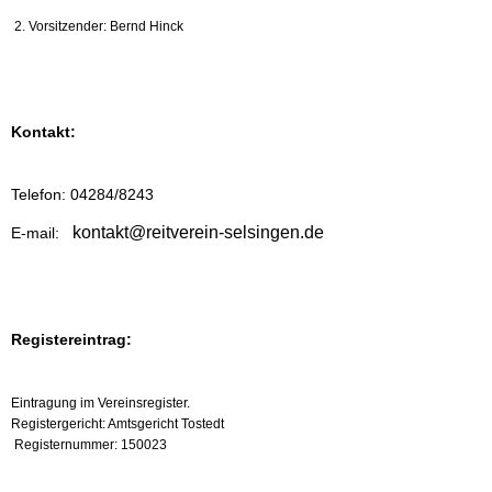
Hallenbelegungsplan
2. Vorsitzender: Bernd Hinck
Lehrgänge
Kontakt:
Veranstaltungen
Telefon: 04284/8243
Anlage
kontakt@reitverein-selsingen.de
E-mail:
Verein
Registereintrag:
Stellenanzeigen
Eintragung im Vereinsregister.
Kontakt
Registergericht: Amtsgericht Tostedt
Registernummer: 150023
Impressum