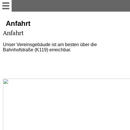
Startseite
Anfahrt
Anfahrt
Home
Unser Vereinsgebäude ist am besten über die
Bahnhofstraße (K119) erreichbar.
Turnier 2026
Aktuelle Informationen für
den Reitbetrieb
Presse /
Veranstaltungsberichte
Aktuelles aus dem Verein/
Trainingstag 2026